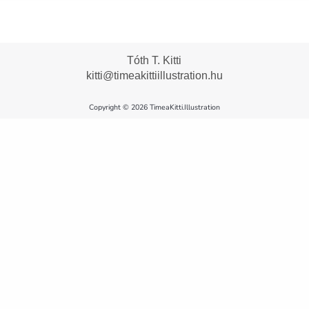
Tóth T. Kitti
kitti@timeakittiillustration.hu
Copyright © 2026 TimeaKitti.Illustration